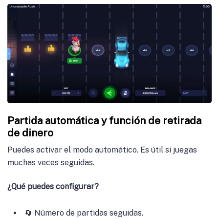
Partida automática y función de retirada
de dinero
Puedes activar el modo automático. Es útil si juegas
muchas veces seguidas.
¿Qué puedes configurar?
🔄 Número de partidas seguidas.