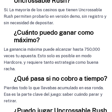
Uncrossable Rush?
Sí. La mayoría de los casinos que tienen Uncrossable
Rush permiten probarlo en versión demo, sin registro y
sin necesidad de depositar.
¿Cuánto puedo ganar como
máximo?
La ganancia máxima puede alcanzar hasta 750,000
veces tu apuesta. Esto solo es posible en modo
Hardcore, y requiere tanto estrategia como buena
racha.
¿Qué pasa si no cobro a tiempo?
Pierdes todo lo que llevabas acumulado en esa ronda.
Esa es la parte clave del juego: saber cuándo parar y
retirar.
¿Puedo jugar Uncrossable Rush