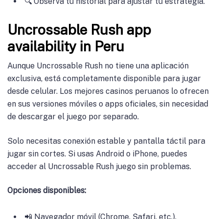
🔍 Observa tu historial para ajustar tu estrategia.
Uncrossable Rush app
availability in Peru
Aunque Uncrossable Rush no tiene una aplicación
exclusiva, está completamente disponible para jugar
desde celular. Los mejores casinos peruanos lo ofrecen
en sus versiones móviles o apps oficiales, sin necesidad
de descargar el juego por separado.
Solo necesitas conexión estable y pantalla táctil para
jugar sin cortes. Si usas Android o iPhone, puedes
acceder al Uncrossable Rush juego sin problemas.
Opciones disponibles:
📲 Navegador móvil (Chrome, Safari, etc.).