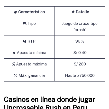
🧩 Característica
📌 Detalle
🎮 Tipo
Juego de cruce tipo
“crash”
🐔 RTP
96 %
🔥 Apuesta mínima
S/ 0.40
💰 Apuesta máxima
S/ 280
🎯 Máx. ganancia
Hasta x750,000
Casinos en línea donde jugar
Uncrossable Rush en Peru