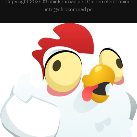
Copyright 2026 © chickenroad.pe | Correo electrónico:
info@chickenroad.pe