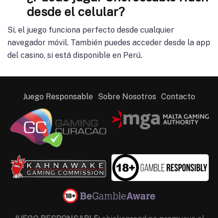
desde el celular?
Sí, el juego funciona perfecto desde cualquier
navegador móvil. También puedes acceder desde la app
del casino, si está disponible en Perú.
Juego Responsable
Sobre Nosotros
Contacto