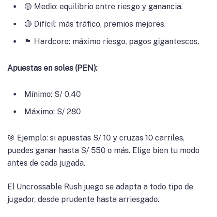
🟡 Medio: equilibrio entre riesgo y ganancia.
🔴 Difícil: más tráfico, premios mejores.
🏴 Hardcore: máximo riesgo, pagos gigantescos.
Apuestas en soles (PEN):
Mínimo: S/ 0.40
Máximo: S/ 280
🎯 Ejemplo: si apuestas S/ 10 y cruzas 10 carriles,
puedes ganar hasta S/ 550 o más. Elige bien tu modo
antes de cada jugada.
El Uncrossable Rush juego se adapta a todo tipo de
jugador, desde prudente hasta arriesgado.