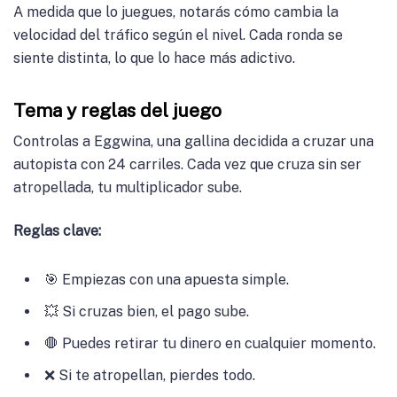
A medida que lo juegues, notarás cómo cambia la
velocidad del tráfico según el nivel. Cada ronda se
siente distinta, lo que lo hace más adictivo.
Tema y reglas del juego
Controlas a Eggwina, una gallina decidida a cruzar una
autopista con 24 carriles. Cada vez que cruza sin ser
atropellada, tu multiplicador sube.
Reglas clave:
🎯 Empiezas con una apuesta simple.
💥 Si cruzas bien, el pago sube.
🛑 Puedes retirar tu dinero en cualquier momento.
❌ Si te atropellan, pierdes todo.