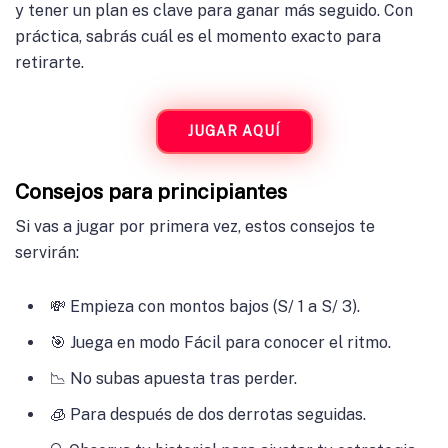
y tener un plan es clave para ganar más seguido. Con
práctica, sabrás cuál es el momento exacto para
retirarte.
JUGAR AQUÍ
Consejos para principiantes
Si vas a jugar por primera vez, estos consejos te
servirán:
💸 Empieza con montos bajos (S/ 1 a S/ 3).
🎯 Juega en modo Fácil para conocer el ritmo.
📉 No subas apuesta tras perder.
🧊 Para después de dos derrotas seguidas.