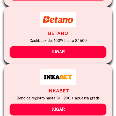
BETANO
Cashback del 100% hasta S/ 500
JUGAR
INKABET
Bono de registro hasta S/ 1,200 + apuesta gratis
JUGAR