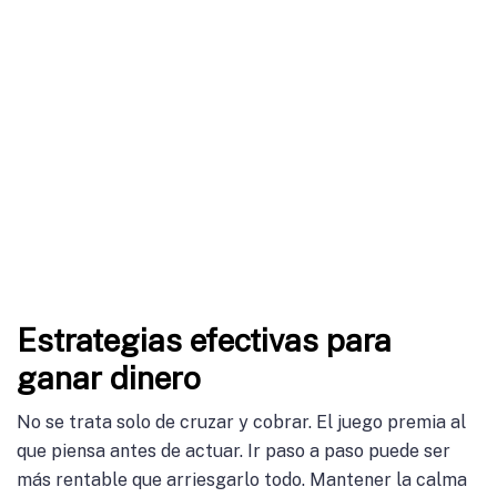
Estrategias efectivas para
ganar dinero
No se trata solo de cruzar y cobrar. El juego premia al
que piensa antes de actuar. Ir paso a paso puede ser
más rentable que arriesgarlo todo. Mantener la calma