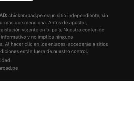
AD:
chickenroad.pe es un sitio independiente, sin
aformas que menciona. Antes de apostar,
gislación vigente en tu país. Nuestro contenido
informativo y no implica ninguna
. Al hacer clic en los enlaces, accederás a sitios
diciones están fuera de nuestro control.
lidad
nroad.pe